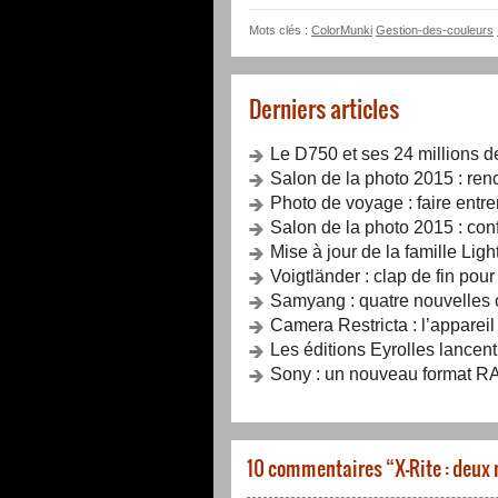
Mots clés :
ColorMunki
Gestion-des-couleurs
Derniers articles
Le D750 et ses 24 millions d
Salon de la photo 2015 : renc
Photo de voyage : faire entrer
Salon de la photo 2015 : con
Mise à jour de la famille Lig
Voigtländer : clap de fin pou
Samyang : quatre nouvelles o
Camera Restricta : l’apparei
Les éditions Eyrolles lancent
Sony : un nouveau format RA
10 commentaires “
X-Rite : deux