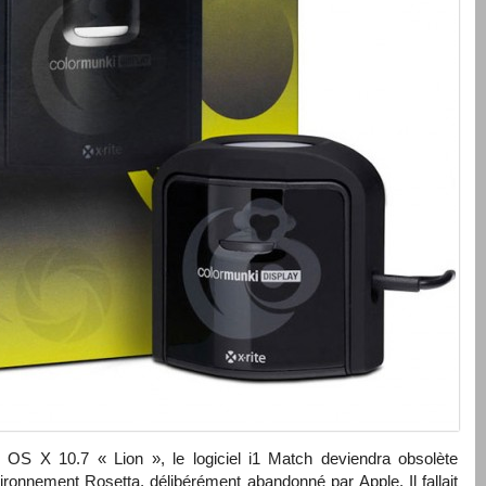
 OS X 10.7 « Lion », le logiciel i1 Match deviendra obsolète
vironnement Rosetta, délibérément abandonné par Apple. Il fallait