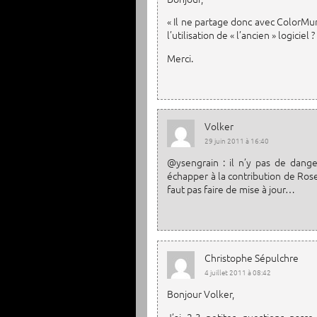
« Il ne partage donc avec ColorMun
l’utilisation de « l’ancien » logiciel ?
Merci.
Volker
29 juin 2011 à 16:40
@ysengrain : il n’y pas de dange
échapper à la contribution de Roset
faut pas faire de mise à jour…
Christophe Sépulchre
4 juillet 2011 à 08:42
Bonjour Volker,
J’ai 2-3 petites questions parce