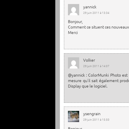
yannick
29 juin 2011 à 13:34
Bonjour,
Comment ce situent ces nouveaux p
Merci
Volker
29 juin 2011 à 14:07
@yannick : ColorMunki Photo est u
mesure qu’il sait également produ
Display que le logiciel.
ysengrain
29 juin 2011 à 15:50
Bonjour,