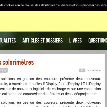
n de cookies afin de réaliser des statistiques d'audiences et vous proposer des servi
TUALITÉS
ARTICLES ET DOSSIERS
LIVRES
QUESTION
x colorimètres
Gilbert
10
commentaires
e solutions en gestion des couleurs, présente deux nouveaux
uelle, à savoir les modèles i1Display 2 et i1Display LT. I1Display
ent sur de nouveaux logiciels de calibrage et sur une conception
 calibrer et de caractériser des écrans et des vidéoprojecteurs
e solutions en gestion des couleurs, présente deux nouveaux