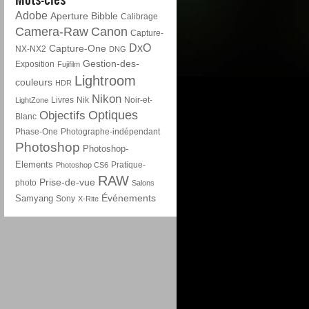
Adobe
Aperture
Bibble
Calibrage
Camera-Raw
Canon
Capture-
DxO
Capture-One
NX-NX2
DNG
Gestion-des-
Exposition
Fujifilm
Lightroom
couleurs
HDR
Nikon
Livres
Nik
Noir-et-
LightZone
Optiques
Objectifs
Blanc
Phase-One
Photographe-indépendant
Photoshop
Photoshop-
Elements
Pratique-
Photoshop CS6
RAW
Prise-de-vue
photo
Salons
Événements
Samyang
Sony
X-Rite