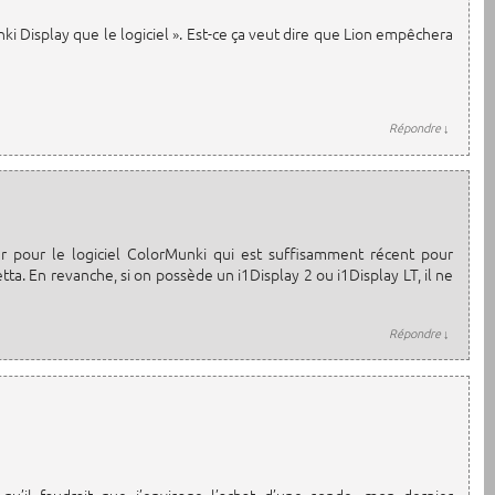
ki Display que le logiciel ». Est-ce ça veut dire que Lion empêchera
Répondre
↓
r pour le logiciel ColorMunki qui est suffisamment récent pour
ta. En revanche, si on possède un i1Display 2 ou i1Display LT, il ne
Répondre
↓
 qu’il faudrait que j’envisage l’achat d’une sonde, mon dernier