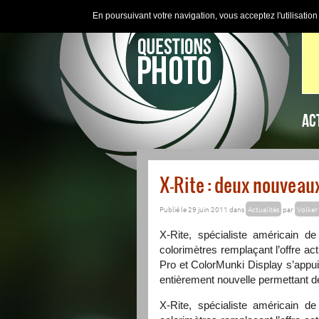
En poursuivant votre navigation, vous acceptez l'utilisatio
AC
X-Rite : deux nouveau
Publié le 29 juin 2011 dans
Actualités
par
Volker 
X-Rite, spécialiste américain d
colorimètres remplaçant l’offre act
Pro et ColorMunki Display s’appui
entièrement nouvelle permettant de
X-Rite, spécialiste américain d