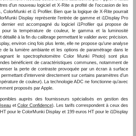
es d’un nouveau logiciel et X-Rite a profité de l’occasion de les
, ColorMunki et i1 Profiler. Bien que la logique de X-Rite pourrait
lorMunki Display représente l’entrée de gamme et i1Display Pro
dernier est accompagné du logiciel i1Profiler qui propose de
 pour la température de couleur, le gamma et la luminosité
détaillé à la fin du calibrage permettant le valider avec précision.
play, environ cinq fois plus lente, elle ne propose qu’une analyse
e de la lumière ambiante et les options de paramétrage dans le
pagnant le spectrophotomètre Color Munki Photo) sont plus
 sondes bénéficient de caractéristiques communes, notamment de
mpenser la perte de contraste provoquée par un écran à surface
, permettant d’intervenir directement sur certains paramètres d’un
mpérature de couleur). La technologie
ADC
ne fonctionne qu’avec
amment proposés par Apple.
ponibles auprès des fournisseurs spécialisés en gestion des
éseau
et
Color Confidence
). Les tarifs correspondent à ceux des
HT pour le ColorMunki Display et 199 euros HT pour le i1Display