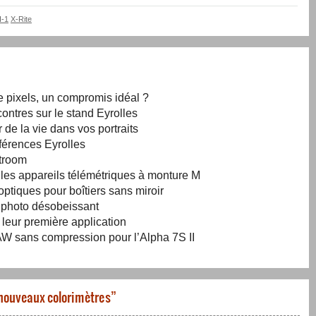
I-1
X-Rite
e pixels, un compromis idéal ?
ontres sur le stand Eyrolles
 de la vie dans vos portraits
férences Eyrolles
htroom
r les appareils télémétriques à monture M
ptiques pour boîtiers sans miroir
l photo désobeissant
 leur première application
W sans compression pour l’Alpha 7S II
 nouveaux colorimètres
”