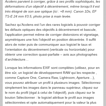
Acolens parvient à corriger, grâce à ses profils sophistiqués, les
déformations d’un objectif à décentrement, même lorsqu’il il est
très éloigné de son axe optique (ici : +8 mm). Canon 1Ds, EF
TS-E
24 mm f/3.5, photo prise à main levée.
Sachez qu’Acolens est l’un des rares logiciels à pouvoir corriger
les défauts optiques des objectifs à décentrement et bascule,
l’application permet même de corriger distorsions et vignetage,
asymétriques une fois l’objectif en position décentrée. Il suffit
alors de noter puis de communiquer aux logiciel le taux et
l’orientation du décentrement (verticale ou horizontale) pour
obtenir une correction quasi-parfaite – avis aux photographes
d’architecture…
Lorsque les informations
EXIF
sont complètes (utilisez, pour en
être sûr, un logiciel de développement
RAW
qui les respecte ,
comme Capture One, Camera Raw, Lightroom, Aperture…),
vous pouvez attribuer un profil à plusieurs images. Sélectionnez
simplement les images dans le panneau supérieur, cliquez sur
le nom du profil (égal à celui de l’objectif), puis cliquez sur le
bouton Sélectionner : le logiciel attribue le profil aux images
sélectionnées et opte automatiquement pour la valeur la plus