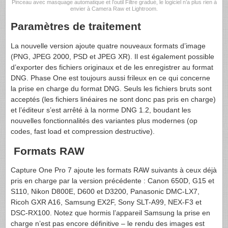
Pinceau avec masquage automatique et l’outil Filtre gradué, le logiciel n’a plus rien à
envier à Camera Raw et Lightroom.
Paramètres de traitement
La nouvelle version ajoute quatre nouveaux formats d’image
(PNG, JPEG 2000, PSD et JPEG XR). Il est également possible
d’exporter des fichiers originaux et de les enregistrer au format
DNG. Phase One est toujours aussi frileux en ce qui concerne
la prise en charge du format DNG. Seuls les fichiers bruts sont
acceptés (les fichiers linéaires ne sont donc pas pris en charge)
et l’éditeur s’est arrêté à la norme DNG 1.2, boudant les
nouvelles fonctionnalités des variantes plus modernes (op
codes, fast load et compression destructive).
Formats RAW
Capture One Pro 7 ajoute les formats RAW suivants à ceux déjà
pris en charge par la version précédente : Canon 650D, G15 et
S110, Nikon D800E, D600 et D3200, Panasonic DMC-LX7,
Ricoh GXR A16, Samsung EX2F, Sony SLT-A99, NEX-F3 et
DSC-RX100. Notez que hormis l’appareil Samsung la prise en
charge n’est pas encore définitive – le rendu des images est