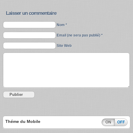
Laisser un commentaire
Nom *
Email (ne sera pas publié) *
Site Web
Théme du Mobile
ON
OFF