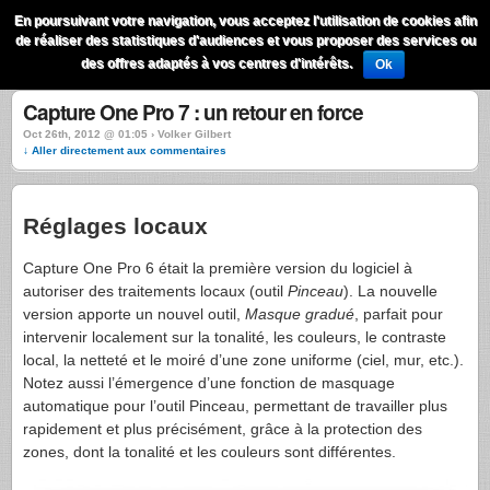
QuestionsPhoto
En poursuivant votre navigation, vous acceptez l'utilisation de cookies afin
Menu
de réaliser des statistiques d'audiences et vous proposer des services ou
Recherche
des offres adaptés à vos centres d'intérêts.
Ok
Capture One Pro 7 : un retour en force
Oct 26th, 2012 @ 01:05 › Volker Gilbert
↓ Aller directement aux commentaires
Réglages locaux
Capture One Pro 6 était la première version du logiciel à
autoriser des traitements locaux (outil
Pinceau
). La nouvelle
version apporte un nouvel outil,
Masque gradué
, parfait pour
intervenir localement sur la tonalité, les couleurs, le contraste
local, la netteté et le moiré d’une zone uniforme (ciel, mur, etc.).
Notez aussi l’émergence d’une fonction de masquage
automatique pour l’outil Pinceau, permettant de travailler plus
rapidement et plus précisément, grâce à la protection des
zones, dont la tonalité et les couleurs sont différentes.