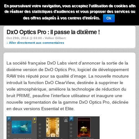
QuestionsPhoto
En poursuivant votre navigation, vous acceptez l'utilisation de cookies afin
Menu
de réaliser des statistiques d'audiences et vous proposer des services ou
Recherche
des offres adaptés à vos centres d'intérêts.
Ok
DxO Optics Pro : il passe la dixième !
Oct 29th, 2014 @ 03:00 › Volker Gilbert
↓ Aller directement aux commentaires
La société française DxO Labs vient d’annoncer la sortie de la
dixième version de DxO Optics Pro, logiciel de développement
RAW très réputé pour sa qualité d’image. La nouvelle mouture
introduit la fonction DxO ClearView, destinée à supprimer le
voile atmosphérique, améliore la technologie de réduction du
bruit PRIME, peaufine l’interface utilisateur et inaugure une
nouvelle segmentation de la gamme DxO Optics Pro, déclinée
en deux versions Essential et Elite.