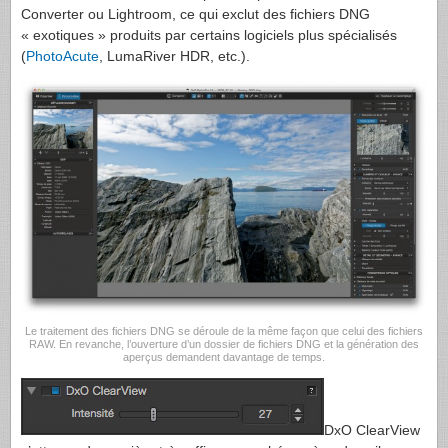
Converter ou Lightroom, ce qui exclut des fichiers DNG
« exotiques » produits par certains logiciels plus spécialisés
(
PhotoAcute
, LumaRiver HDR, etc.).
Le traitement des fichiers DNG se déroule de la même façon que celui des fichiers
RAW. En revanche, l’ouverture d’un dossier de fichiers DNG et la génération des
aperçus demandent davantage de temps.
DxO ClearView