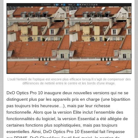
L’outil Netteté de l’optique est encore plus efficace lorsqu’il s’agit de compenser des
différences de netteté entre le centre et les bords d’une image.
DxO Optics Pro 10 inaugure deux nouvelles versions qui ne se
distinguent plus par les appareils pris en charge (une bipartition
pas toujours très heureuse…), mais par leur richesse
fonctionnelle. Alors que la version Elite inclut l’ensemble des
fonctionnalités du logiciel, la version Essential a été allégée de
certaines fonctions plus sophistiquées, mais pas toujours
essentielles. Ainsi, DxO Optics Pro 10 Essential fait l’impasse
sur PRIME, DxO ClearView, l’outil Anti-moiré, la gestion de