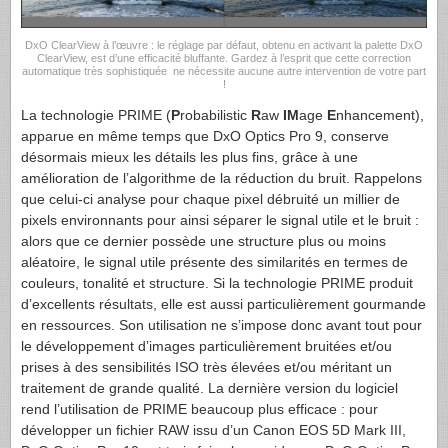
DxO ClearView à l’œuvre : le réglage par défaut, obtenu en activant la palette DxO
ClearView, est d’une efficacité bluffante. Gardez à l’esprit que cette correction
automatique très sophistiquée ne nécessite aucune autre intervention de votre part
!
La technologie PRIME (
P
robabilistic
R
aw
IM
age
E
nhancement),
apparue en même temps que DxO Optics Pro 9, conserve
désormais mieux les détails les plus fins, grâce à une
amélioration de l’algorithme de la réduction du bruit. Rappelons
que celui-ci analyse pour chaque pixel débruité un millier de
pixels environnants pour ainsi séparer le signal utile et le bruit :
alors que ce dernier possède une structure plus ou moins
aléatoire, le signal utile présente des similarités en termes de
couleurs, tonalité et structure. Si la technologie PRIME produit
d’excellents résultats, elle est aussi particulièrement gourmande
en ressources. Son utilisation ne s’impose donc avant tout pour
le développement d’images particulièrement bruitées et/ou
prises à des sensibilités ISO très élevées et/ou méritant un
traitement de grande qualité. La dernière version du logiciel
rend l’utilisation de PRIME beaucoup plus efficace : pour
développer un fichier RAW issu d’un Canon EOS 5D Mark III,