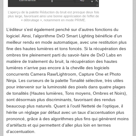
L’aperçu de la palette Réduction du bruit est presque deux fois
plus large, favorisant ainsi une bonne appréciation de l’effet de
« débruitage », notamment en mode PRIME.
L’éditeur s’est également penché sur d’autres fonctions du
logiciel. Ainsi, l’algorithme DxO Smart Lighting bénéficie d’un
meilleur rendu en mode automatique, avec une restitution plus
fine des hautes lumières et tons foncés. Si la récupération des
ombres tire pleinement parti du savoir-faire de DxO Labs en
matière de traitement du bruit, la récupération des hautes
lumières n’arrive pas encore à la cheville des logiciels
concurrents Camera Raw/Lightroom, Capture One et Photo
Ninja. Les curseurs de la palette Tonalité sélective, très utiles
pour intervenir sur la luminosité des pixels dans quatre plages
de tonalités (Hautes lumières, Tons moyens, Ombres et Noirs),
sont désormais plus discriminants, favorisant des rendus
beaucoup plus naturels. Quant à l’outil Netteté de l’optique, il
hérite un réglage par défaut avec un taux d’accentuation plus
prononcé, grâce à des algorithmes plus fins qui génèrent moins
d’artéfacts et qui permettent d’aller plus loin en termes
d’accentuation.