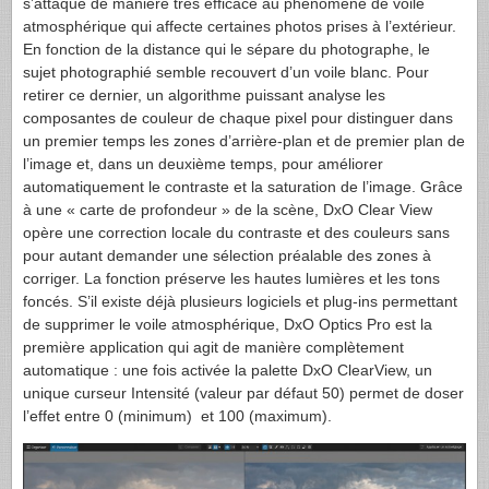
s’attaque de manière très efficace au phénomène de voile
atmosphérique qui affecte certaines photos prises à l’extérieur.
En fonction de la distance qui le sépare du photographe, le
sujet photographié semble recouvert d’un voile blanc. Pour
retirer ce dernier, un algorithme puissant analyse les
composantes de couleur de chaque pixel pour distinguer dans
un premier temps les zones d’arrière-plan et de premier plan de
l’image et, dans un deuxième temps, pour améliorer
automatiquement le contraste et la saturation de l’image. Grâce
à une « carte de profondeur » de la scène, DxO Clear View
opère une correction locale du contraste et des couleurs sans
pour autant demander une sélection préalable des zones à
corriger. La fonction préserve les hautes lumières et les tons
foncés. S’il existe déjà plusieurs logiciels et plug-ins permettant
de supprimer le voile atmosphérique, DxO Optics Pro est la
première application qui agit de manière complètement
automatique : une fois activée la palette DxO ClearView, un
unique curseur Intensité (valeur par défaut 50) permet de doser
l’effet entre 0 (minimum) et 100 (maximum).