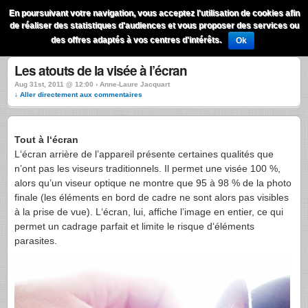
QuestionsPhoto
En poursuivant votre navigation, vous acceptez l'utilisation de cookies afin
Menu
de réaliser des statistiques d'audiences et vous proposer des services ou
Recherche
des offres adaptés à vos centres d'intérêts.
Ok
Les atouts de la visée à l’écran
Aug 31st, 2011 @ 12:00 › Anne-Laure Jacquart
↓ Aller directement aux commentaires
Tout à l‘écran
L‘écran arrière de l’appareil présente certaines qualités que
n’ont pas les viseurs traditionnels. Il permet une visée 100 %,
alors qu’un viseur optique ne montre que 95 à 98 % de la photo
finale (les éléments en bord de cadre ne sont alors pas visibles
à la prise de vue). L‘écran, lui, affiche l’image en entier, ce qui
permet un cadrage parfait et limite le risque d‘éléments
parasites.