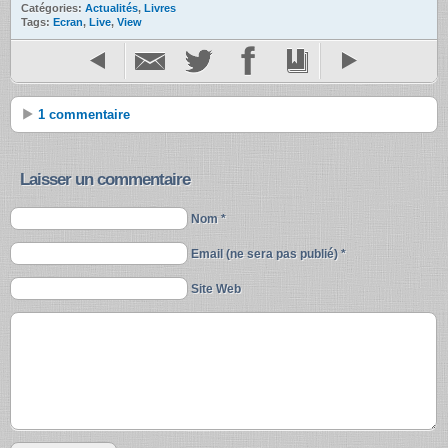
Catégories:
Actualités
,
Livres
Tags:
Ecran
,
Live
,
View
1 commentaire
Laisser un commentaire
Nom *
Email (ne sera pas publié) *
Site Web