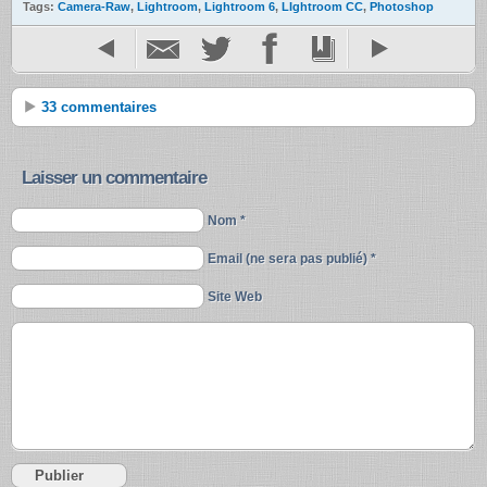
Tags:
Camera-Raw
,
Lightroom
,
Lightroom 6
,
LIghtroom CC
,
Photoshop
33 commentaires
Laisser un commentaire
Nom *
Email (ne sera pas publié) *
Site Web