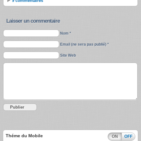
9 commentaires
Laisser un commentaire
Nom *
Email (ne sera pas publié) *
Site Web
Théme du Mobile
ON
OFF