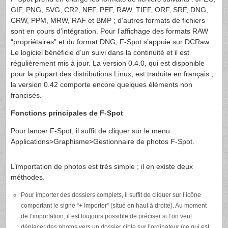
GIF
,
PNG
,
SVG
, CR2,
NEF
,
PEF
,
RAW
,
TIFF
,
ORF
,
SRF
,
DNG
,
CRW
,
PPM
,
MRW
,
RAF
et
BMP
; d’autres formats de fichiers
sont en cours d’intégration. Pour l’affichage des formats
RAW
“propriétaires” et du format
DNG
, F-Spot s’appuie sur DCRaw.
Le logiciel bénéficie d’un suivi dans la continuité et il est
régulièrement mis à jour. La version 0.4.0, qui est disponible
pour la plupart des distributions Linux, est traduite en français ;
la version 0.42 comporte encore quelques éléments non
francisés.
Fonctions principales de F-Spot
Pour lancer F-Spot, il suffit de cliquer sur le menu
Applications>Graphisme>Gestionnaire de photos F-Spot.
L’importation de photos est très simple ; il en existe deux
méthodes.
Pour importer des dossiers complets, il suffit de cliquer sur l’icône
comportant le signe “+ Importer” (situé en haut à droite). Au moment
de l’importation, il est toujours possible de préciser si l’on veut
déplacer des photos vers un dossier cible sur l’ordinateur (ce qui est