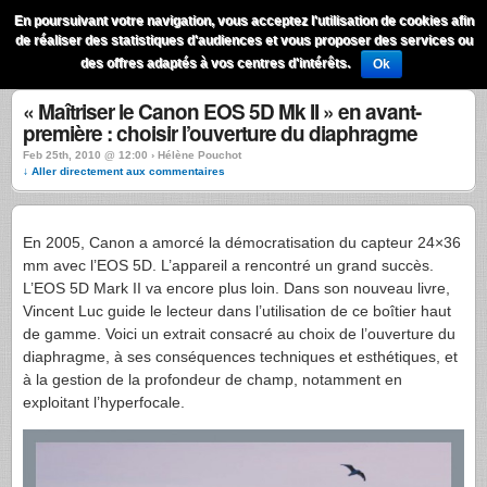
QuestionsPhoto
En poursuivant votre navigation, vous acceptez l'utilisation de cookies afin
Menu
de réaliser des statistiques d'audiences et vous proposer des services ou
Recherche
des offres adaptés à vos centres d'intérêts.
Ok
« Maîtriser le Canon EOS 5D Mk II » en avant-
première : choisir l’ouverture du diaphragme
Feb 25th, 2010 @ 12:00 › Hélène Pouchot
↓ Aller directement aux commentaires
En 2005, Canon a amorcé la démocratisation du capteur 24×36
mm avec l’
EOS
5D. L’appareil a rencontré un grand succès.
L’
EOS
5D Mark II va encore plus loin. Dans son nouveau livre,
Vincent Luc guide le lecteur dans l’utilisation de ce boîtier haut
de gamme. Voici un extrait consacré au choix de l’ouverture du
diaphragme, à ses conséquences techniques et esthétiques, et
à la gestion de la profondeur de champ, notamment en
exploitant l’hyperfocale.