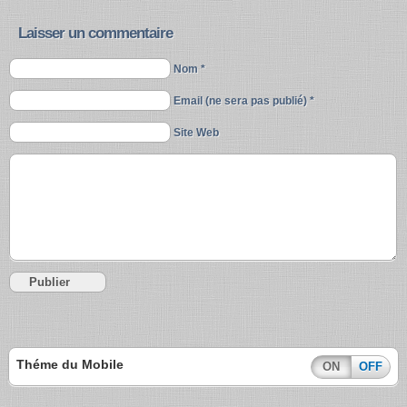
Laisser un commentaire
Nom *
Email (ne sera pas publié) *
Site Web
Théme du Mobile
ON
OFF