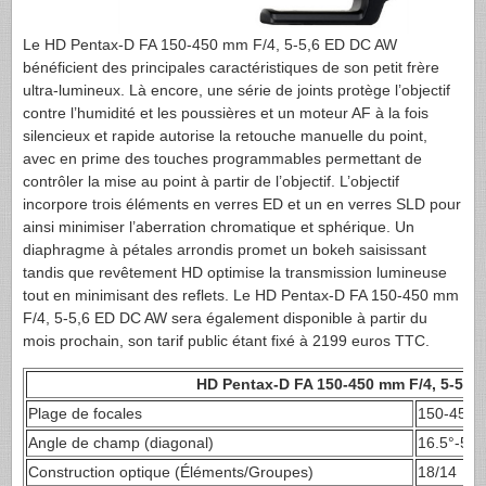
Le HD Pentax-D FA 150-450 mm F/4, 5-5,6 ED DC AW
bénéficient des principales caractéristiques de son petit frère
ultra-lumineux. Là encore, une série de joints protège l’objectif
contre l’humidité et les poussières et un moteur AF à la fois
silencieux et rapide autorise la retouche manuelle du point,
avec en prime des touches programmables permettant de
contrôler la mise au point à partir de l’objectif. L’objectif
incorpore trois éléments en verres ED et un en verres SLD pour
ainsi minimiser l’aberration chromatique et sphérique. Un
diaphragme à pétales arrondis promet un bokeh saisissant
tandis que revêtement HD optimise la transmission lumineuse
tout en minimisant des reflets. Le HD Pentax-D FA 150-450 mm
F/4, 5-5,6 ED DC AW sera également disponible à partir du
mois prochain, son tarif public étant fixé à 2199 euros TTC.
HD Pentax-D FA 150-450 mm F/4, 5-5,6
Plage de focales
150-450m
Angle de champ (diagonal)
16.5°-5.5
Construction optique (Éléments/Groupes)
18/14