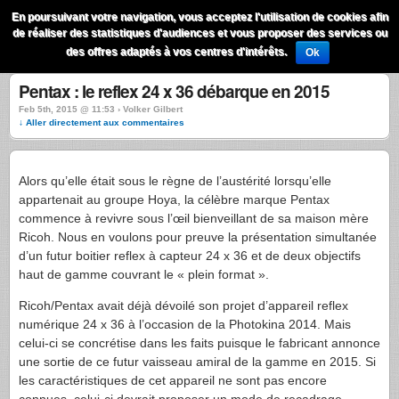
QuestionsPhoto
En poursuivant votre navigation, vous acceptez l'utilisation de cookies afin
Menu
de réaliser des statistiques d'audiences et vous proposer des services ou
Recherche
des offres adaptés à vos centres d'intérêts.
Ok
Pentax : le reflex 24 x 36 débarque en 2015
Feb 5th, 2015 @ 11:53 › Volker Gilbert
↓ Aller directement aux commentaires
Alors qu’elle était sous le règne de l’austérité lorsqu’elle
appartenait au groupe Hoya, la célèbre marque Pentax
commence à revivre sous l’œil bienveillant de sa maison mère
Ricoh. Nous en voulons pour preuve la présentation simultanée
d’un futur boitier reflex à capteur 24 x 36 et de deux objectifs
haut de gamme couvrant le « plein format ».
Ricoh/Pentax avait déjà dévoilé son projet d’appareil reflex
numérique 24 x 36 à l’occasion de la Photokina 2014. Mais
celui-ci se concrétise dans les faits puisque le fabricant annonce
une sortie de ce futur vaisseau amiral de la gamme en 2015. Si
les caractéristiques de cet appareil ne sont pas encore