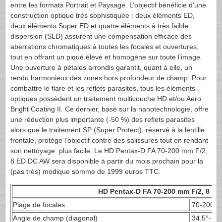
entre les formats Portrait et Paysage. L’objectif bénéficie d’une
construction optique très sophistiquée : deux éléments ED,
deux éléments Super ED et quatre éléments à très faible
dispersion (SLD) assurent une compensation efficace des
aberrations chromatiques à toutes les focales et ouvertures,
tout en offrant un piqué élevé et homogène sur toute l’image.
Une ouverture à pétales arrondis garantit, quant à elle, un
rendu harmonieux des zones hors profondeur de champ. Pour
combattre le flare et les reflets parasites, tous les éléments
optiques possèdent un traitement multicouche HD et/ou Aero
Bright Coating II. Ce dernier, basé sur la nanotechnologie, offre
une réduction plus importante (-50 %) des reflets parasites
alors que le traitement SP (Super Protect), réservé à la lentille
frontale, protège l’objectif contre des salissures tout en rendant
son nettoyage plus facile. Le HD Pentax-D FA 70-200 mm F/2,
8 ED DC AW sera disponible à partir du mois prochain pour la
(pas très) modique somme de 1999 euros TTC.
HD Pentax-D FA 70-200 mm F/2, 8 E
Plage de focales
70-200mm
Angle de champ (diagonal)
34.5°-12.