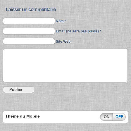
Laisser un commentaire
Nom *
Email (ne sera pas publié) *
Site Web
Théme du Mobile
ON
OFF