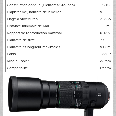
Construction optique (Éléments/Groupes)
19/16
Diaphragme, nombre de lamelles
9
Plage d’ouvertures
2, 8-22
Distance minimale de MaP
1,2 m
Rapport de reproduction maximal
0,13 x
Diamètre de filtre
77
Diamètre et longueur maximales
91.5mm 
Poids
1835 g av
Mise au point
Automati
Compatibilité
Pentax K