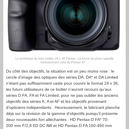
Le prototype du futur boitier 24 x 36 Pentax. La forme du prise rappelle
furieusement celui du Pentax 67…
Du côté des objectifs, la situation est un peu moins rose : le
cercle d’image des optiques des séries DA, DA* et DA Limited
n’étant pas suffisamment vaste pour couvrir le format 24 x 36,
les futurs utilisateurs de ce boitier n’auront recours qu’aux
séries D FA, FA et FA Limited, pour ne pas oublier les anciens
objectifs des séries K, A et AF et les objectifs provenant
d’opticiens indépendants. Heureusement, le fabricant planche
déjà sur la révision de la gamme d’objectifs puisqu’il présente
deux nouveautés fort alléchantes : HD Pentax-D FA* 70-
200 mm F/2,8 ED DC AW et HD Pentax-D FA 150-450 mm