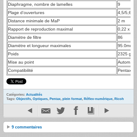
Diaphragme, nombre de lamelles
9
Plage d’ouvertures
4,5/5,6-2
Distance minimale de MaP
2 m
Rapport de reproduction maximal
0,22 x
Diamètre de filtre
86
Diamètre et longueur maximales
95.0mm 
Poids
2325 g av
Mise au point
Automati
Compatibilité
Pentax KA
Catégories:
Actualités
Tags:
Objectifs
,
Optiques
,
Pentax
,
plein format
,
Réflex-numérique
,
Ricoh
9 commentaires