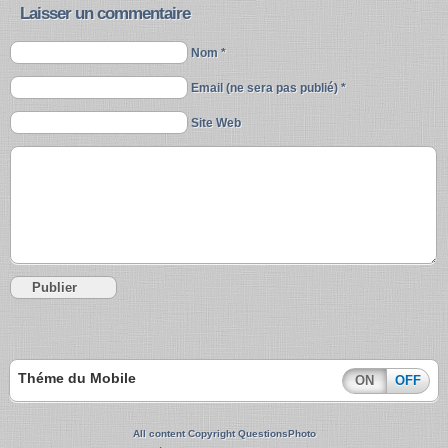
Laisser un commentaire
Nom *
Email (ne sera pas publié) *
Site Web
Théme du Mobile
ON
OFF
All content Copyright QuestionsPhoto