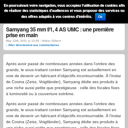
QuestionsPhoto
En poursuivant votre navigation, vous acceptez l'utilisation de cookies afin
Menu
de réaliser des statistiques d'audiences et vous proposer des services ou
Recherche
des offres adaptés à vos centres d'intérêts.
Ok
Samyang 35 mm f/1, 4 AS UMC : une première
prise en main
May 12th, 2011 @ 12:00 › Volker Gilbert
↓ Aller directement aux commentaires
Après avoir passé de nombreuses années dans l’ombre des
grands, le sous-traitant coréen Samyang est actuellement en
voie de devenir un fabricant d’objectifs incontournable. À l’instar
de Cosina (Zeiss, Voigtländer), Samyang dédie ses produits à
une niche aussi petite que prestigieuse : celle des focales fixes
à luminosité ou à couverture extrême.
Après avoir passé de nombreuses années dans l’ombre des
grands, le sous-traitant coréen Samyang est actuellement en
voie de devenir un fabricant d’objectifs incontournable. À l’instar
de Cosina (Zeiss, Voigtländer), Samyang dédie ses produits à
une niche aussi petite que prestigieuse : celle des focales fixes