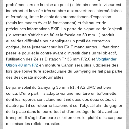
problèmes lors de la mise au point (le témoin dans le viseur est
inopérant et la visée très sombre aux ouvertures intermédiaires
et fermées), limite le choix des automatismes d’exposition
(seuls les modes Av et M fonctionnent) et fait sauter de
précieuses informations
EXIF
. La perte de signature de l’objectif
(l’ouverture s’affiche en f/0 et la focale en 50 mm…) produit
aussi des difficultés pour appliquer un profil de correction
optique, basé justement sur les
EXIF
manquantes. Il faut donc
peser le pour et le contre avant d’investir dans un tel objectif,
l’utilisation des Zeiss Distagon T* 35 mm F/2.0 et
Voigtländer
Ultron 40 mm F/2
en monture Canon sera plus judicieuse dès
lors que l’ouverture spectaculaire du Samyang ne fait pas partie
des désidérata incontournables.
Le pare-soleil du Samyang 35 mm f/1, 4 AS
UMC
est bien
conçu. D’une part, il s’adapte via une monture en baïonnette,
dont les repères sont clairement indiqués des deux côtés, et
d’autre part il se retourne facilement sur l’objectif afin de gagner
de la place dans le fourre-tout et d’en protéger le fût avant au
transport. Il s’agit d’un pare-soleil en corolle, plutôt efficace pour
minimiser les reflets parasites.