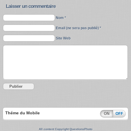
Laisser un commentaire
Nom *
Email (ne sera pas publié) *
Site Web
Théme du Mobile
ON
OFF
All content Copyright QuestionsPhoto