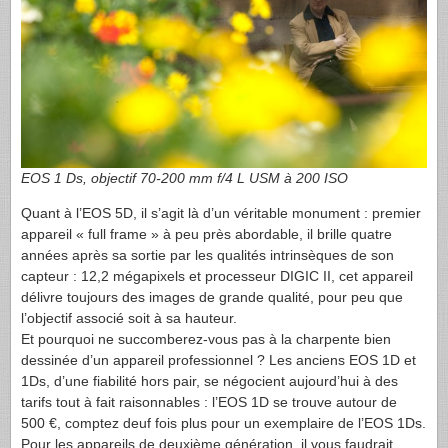
EOS
1 Ds, objectif 70-200 mm f/4 L
USM
à 200 ISO
Quant à l’
EOS
5D, il s’agit là d’un véritable monument : premier
appareil « full frame » à peu près abordable, il brille quatre
années après sa sortie par les qualités intrinsèques de son
capteur : 12,2 mégapixels et processeur
DIGIC
II, cet appareil
délivre toujours des images de grande qualité, pour peu que
l’objectif associé soit à sa hauteur.
Et pourquoi ne succomberez-vous pas à la charpente bien
dessinée d’un appareil professionnel ? Les anciens
EOS
1D et
1Ds, d’une fiabilité hors pair, se négocient aujourd’hui à des
tarifs tout à fait raisonnables : l’
EOS
1D se trouve autour de
500 €, comptez deuf fois plus pour un exemplaire de l’
EOS
1Ds.
Pour les appareils de deuxième génération, il vous faudrait