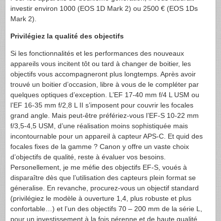
investir environ 1000 (
EOS
1D Mark 2) ou 2500 € (
EOS
1Ds
Mark 2).
Privilégiez la qualité des objectifs
Si les fonctionnalités et les performances des nouveaux
appareils vous incitent tôt ou tard à changer de boitier, les
objectifs vous accompagneront plus longtemps. Après avoir
trouvé un boitier d’occasion, libre à vous de le compléter par
quelques optiques d’exception. L’EF 17-40 mm f/4 L
USM
ou
l’EF 16-35 mm f/2,8 L II s’imposent pour couvrir les focales
grand angle. Mais peut-être préfériez-vous l’
EF-S
10-22 mm
f/3,5-4,5
USM
, d’une réalisation moins sophistiquée mais
incontournable pour un appareil à capteur
APS-C
. Et quid des
focales fixes de la gamme ? Canon y offre un vaste choix
d’objectifs de qualité, reste à évaluer vos besoins.
Personellement, je me méfie des objectifs
EF-S
, voués à
disparaître dès que l’utilisation des capteurs plein format se
géneralise. En revanche, procurez-vous un objectif standard
(privilégiez le modèle à ouverture 1,4, plus robuste et plus
confortable…) et l’un des objectifs 70 – 200 mm de la série L,
pour un investissement à la fois pérenne et de haute qualité.