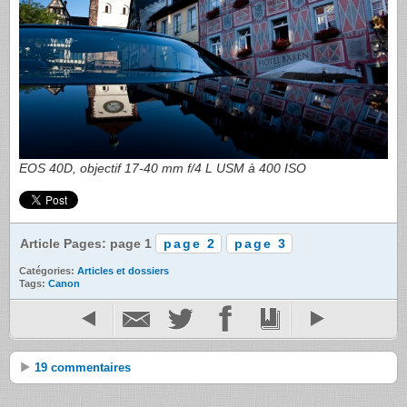
EOS
40D, objectif 17-40 mm f/4 L
USM
à 400 ISO
Article Pages: page 1
page 2
page 3
Catégories:
Articles et dossiers
Tags:
Canon
19 commentaires