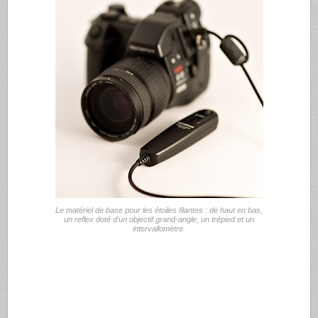
Le matériel de base pour les étoiles filantes : de haut en bas,
un reflex doté d’un objectif grand-angle, un trépied et un
intervallomètre.
..
..