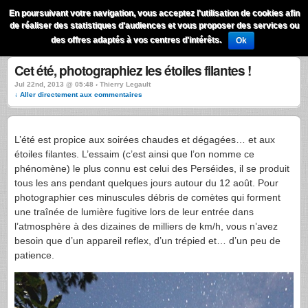
QuestionsPhoto
En poursuivant votre navigation, vous acceptez l'utilisation de cookies afin
Menu
de réaliser des statistiques d'audiences et vous proposer des services ou
Recherche
des offres adaptés à vos centres d'intérêts.
Ok
Cet été, photographiez les étoiles filantes !
Jul 22nd, 2013 @ 05:48 › Thierry Legault
↓ Aller directement aux commentaires
L’été est propice aux soirées chaudes et dégagées… et aux
étoiles filantes. L’essaim (c’est ainsi que l’on nomme ce
phénomène) le plus connu est celui des Perséides, il se produit
tous les ans pendant quelques jours autour du 12 août. Pour
photographier ces minuscules débris de comètes qui forment
une traînée de lumière fugitive lors de leur entrée dans
l’atmosphère à des dizaines de milliers de km/h, vous n’avez
besoin que d’un appareil reflex, d’un trépied et… d’un peu de
patience.