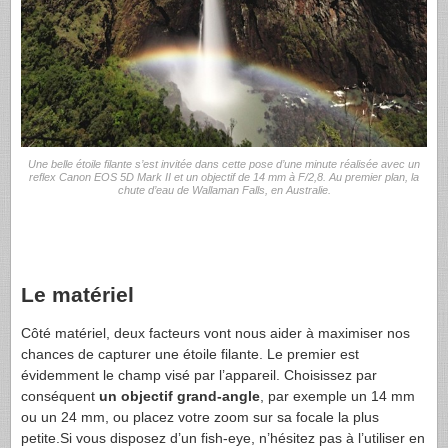
Une belle étoile filante s’est invitée dans cette pose d’une minute réalisée avec un
reflex Canon EOS 5D Mark II et un objectif de 14 mm à F/2,8. Au premier plan, la
chute d’eau de Wallaman Falls, en Australie.
..
Le matériel
Côté matériel, deux facteurs vont nous aider à maximiser nos
chances de capturer une étoile filante. Le premier est
évidemment le champ visé par l’appareil. Choisissez par
conséquent
un objectif grand-angle
, par exemple un 14 mm
ou un 24 mm, ou placez votre zoom sur sa focale la plus
petite.Si vous disposez d’un fish-eye, n’hésitez pas à l’utiliser en