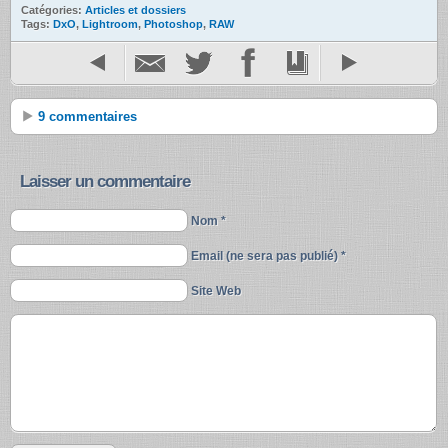
Catégories:
Articles et dossiers
Tags:
DxO
,
Lightroom
,
Photoshop
,
RAW
9 commentaires
Laisser un commentaire
Nom *
Email (ne sera pas publié) *
Site Web