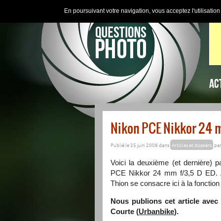
En poursuivant votre navigation, vous acceptez l'utilisatio
AC
Nikon PCE Nikkor 24 m
Publié le 25 juin 2008 dans
Articles et dossiers
pa
Voici la deuxième (et dernière) p
PCE
Nikkor 24 mm f/3,5 D ED. Ay
Thion se consacre ici à la fonctio
Nous publions cet article avec
Courte (
Urbanbike
).