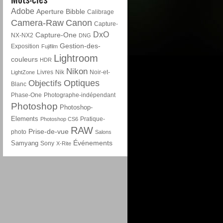
Adobe
Aperture
Bibble
Calibrage
Camera-Raw
Canon
Capture-
DxO
Capture-One
NX-NX2
DNG
Gestion-des-
Exposition
Fujifilm
Lightroom
couleurs
HDR
Nikon
Livres
Nik
Noir-et-
LightZone
Optiques
Objectifs
Blanc
Phase-One
Photographe-indépendant
Photoshop
Photoshop-
Elements
Pratique-
Photoshop CS6
RAW
Prise-de-vue
photo
Salons
Événements
Samyang
Sony
X-Rite