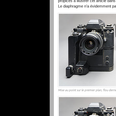
propices à illustrer cet article d
Le diaphragme n’a évidemment pas
Mise au point sur le premier plan, flou derri