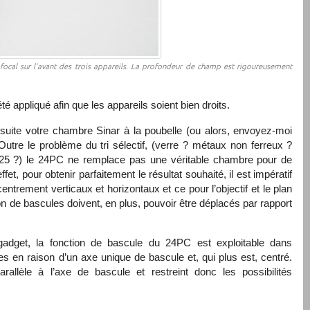
n focal sur l’avant des trois appareils. La profondeur de champ est rigoureusement
é appliqué afin que les appareils soient bien droits.
suite votre chambre Sinar à la poubelle (ou alors, envoyez-moi
 Outre le problème du tri sélectif, (verre ? métaux non ferreux ?
25 ?) le 24PC ne remplace pas une véritable chambre pour de
t, pour obtenir parfaitement le résultat souhaité, il est impératif
ntrement verticaux et horizontaux et ce pour l’objectif et le plan
on de bascules doivent, en plus, pouvoir être déplacés par rapport
 gadget, la fonction de bascule du 24PC est exploitable dans
tes en raison d’un axe unique de bascule et, qui plus est, centré.
rallèle à l’axe de bascule et restreint donc les possibilités