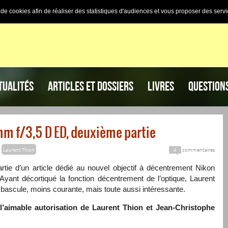
n de cookies afin de réaliser des statistiques d'audiences et vous proposer des servi
TUALITÉS
ARTICLES ET DOSSIERS
LIVRES
QUESTION
m f/3,5 D ED, deuxième partie
r
Laurent Thion
4
commentaires
artie d’un article dédié au nouvel objectif à décentrement Nikon
ant décortiqué la fonction décentrement de l’optique, Laurent
n bascule, moins courante, mais toute aussi intéressante.
 l’aimable autorisation de Laurent Thion et Jean-Christophe